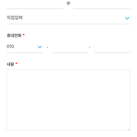
@
직접입력
휴대전화
010
-
-
내용