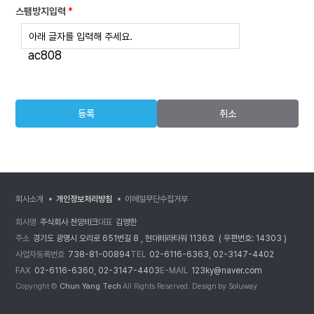
스팸방지입력
ac808
등록
취소
회사소개
개인정보처리방침
이메일무단수집거부
회사명
주식회사 천양테크
대표
김영한
주소
경기도 광명시 오리로 651번길 8 , 현대테라타워 1136호 ( 우편번호: 14303 )
사업자등록번호
738-81-00894
TEL
02-6116-6363, 02-3147-4402
FAX
02-6116-6360, 02-3147-4403
E-MAIL
123ky@naver.com
Copyright ©
Chun Yang Tech
All Rights Reserved.
Design by Soluway